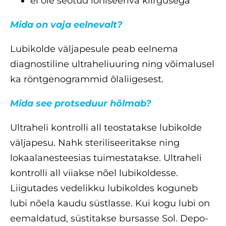
ei ole seotud ioniseeriva kiirgusega
Mida on vaja eelnevalt?
Lubikolde väljapesule peab eelnema
diagnostiline ultraheliuuring ning võimalusel
ka röntgenogrammid õlaliigesest.
Mida see protseduur hõlmab?
Ultraheli kontrolli all teostatakse lubikolde
väljapesu. Nahk steriliseeritakse ning
lokaalanesteesias tuimestatakse. Ultraheli
kontrolli all viiakse nõel lubikoldesse.
Liigutades vedelikku lubikoldes koguneb
lubi nõela kaudu süstlasse. Kui kogu lubi on
eemaldatud, süstitakse bursasse Sol. Depo-