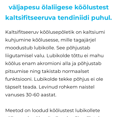
väljapesu õlaliigese kõõlustest
kaltsifitseeruva tendiniidi puhul.
Kaltsifitseeruv kõõlusepõletik on kaltsiumi
kuhjumine kõõlusesse, mille tagajärjel
moodustub lubikolle. See põhjustab
liigutamisel valu. Lubikolde tõttu ei mahu
kõõlus enam akromioni alla ja põhjustab
pitsumise ning takistab normaalset
funktsiooni. Lubikolde tekke põhjus ei ole
täpselt teada. Levinud rohkem naistel
vanuses 30-60 aastat.
Meetod on loodud kõõlustest lubikollete