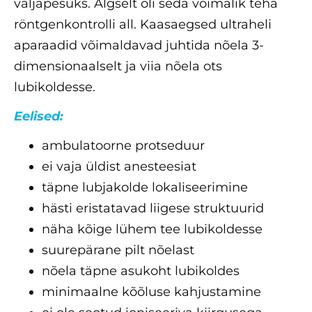
väljapesuks. Algselt oli seda võimalik teha
röntgenkontrolli all. Kaasaegsed ultraheli
aparaadid võimaldavad juhtida nõela 3-
dimensionaalselt ja viia nõela ots
lubikoldesse.
Eelised:
ambulatoorne protseduur
ei vaja üldist anesteesiat
täpne lubjakolde lokaliseerimine
hästi eristatavad liigese struktuurid
näha kõige lühem tee lubikoldesse
suurepärane pilt nõelast
nõela täpne asukoht lubikoldes
minimaalne kõõluse kahjustamine